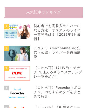
人気記事ランキング
初心者でも高収入ライバーに
1
なる方法！オススメのライバ
ー事務所は？【2026年8月最
新】
ミクチャ（mixchannel)の公
2
式（公認）ライバーを徹底解
説！
【コピペ可】17LIVE(イチナ
3
ナ)で使えるキラコメのテンプ
レ一覧を紹介！
【コピペ可】Pococha（ポコ
4
チャ）のおすすめタグをまと
めて紹介！
【ふわっち】「配信者グレー
5