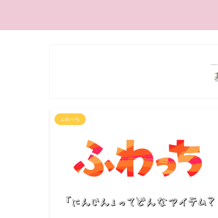
―
ふわっち