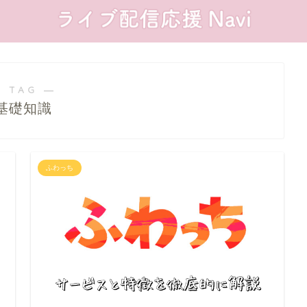
 TAG ―
基礎知識
ふわっち