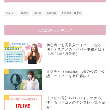
ライバー
事務所
使い方
基礎知識
配信方法・稼ぎ方
人気記事ランキング
1
初心者でも高収入ライバーになる方
法！オススメのライバー事務所は？
【2026年8月最新】
2
ミクチャ（mixchannel)の公式（公
認）ライバーを徹底解説！
3
【コピペ可】17LIVE(イチナナ)で
使えるキラコメのテンプレ一覧を紹
介！