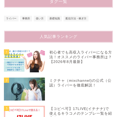
タグ一覧
ライバー
事務所
使い方
基礎知識
配信方法・稼ぎ方
人気記事ランキング
1
初心者でも高収入ライバーになる方
法！オススメのライバー事務所は？
【2026年8月最新】
2
ミクチャ（mixchannel)の公式（公
認）ライバーを徹底解説！
3
【コピペ可】17LIVE(イチナナ)で
使えるキラコメのテンプレ一覧を紹