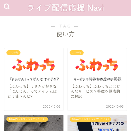
― TAG ―
使い方
ふわっち
ふわっち
【ふわっち】うさぎが好きな
【ふわっち】ふわっちとはど
「にんじん」ってアイテムは
んなサービス？特徴を徹底的
どう使うんだ?
に解説
2022-10-03
2022-10-03
17Live(ワンセブンライブ/イチナナ)
17Live(ワンセブンライブ/イチナナ)