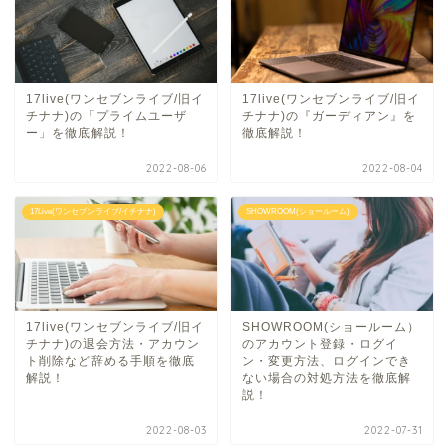
17live(ワンセブンライブ/旧イ
17live(ワンセブンライブ/旧イ
チナナ)の「プライムユーザ
チナナ)の『ガーディアン』を
ー」を徹底解説！
徹底解説！
2022-08-06
2022-08-04
17Live(ワンセブンライブ/イチナナ)
SHOWROOM(ショールーム)
17live(ワンセブンライブ/旧イ
SHOWROOM(ショールーム）
チナナ)の退会方法・アカウン
のアカウント登録・ログイ
ト削除など辞める手順を徹底
ン・変更方法、ログインでき
解説！
ない場合の対処方法を徹底解
説！
2022-08-03
2022-07-31