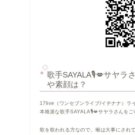
歌手SAYALA🎙️💋
や素顔は？
17live（ワンセブンライブ/イチナナ）
本格派な歌手SAYALA🎙️💋サヤラさん
歌を歌われる方なので、喉は大事にされ