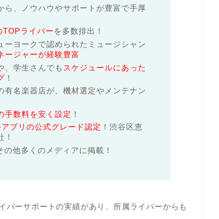
から、ノウハウやサポートが豊富で手厚
のTOPライバー
を多数排出！
ューヨークで認められたミュージシャン
ネージャーが経験豊富
や、学生さんでも
スケジュールにあった
グ
！
の有名楽器店が、機材選定やメンテナン
の手数料を安く設定
！
ど大手アプリの公式グレード認定
！渋谷区恵
社！
その他多くのメディアに掲載！
るライバーサポートの実績があり、所属ライバーからも