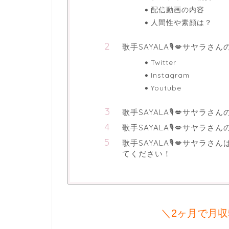
配信動画の内容
人間性や素顔は？
歌手SAYALA🎙️💋サヤラ
Twitter
Instagram
Youtube
歌手SAYALA🎙️💋サヤラ
歌手SAYALA🎙️💋サヤラさ
歌手SAYALA🎙️💋サヤ
てください！
＼2ヶ月で月収