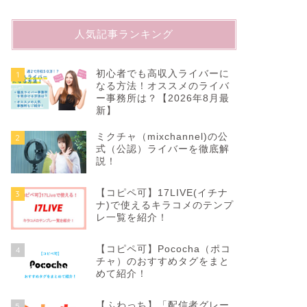
人気記事ランキング
初心者でも高収入ライバーに
1
なる方法！オススメのライバ
ー事務所は？【2026年8月最
新】
ミクチャ（mixchannel)の公
2
式（公認）ライバーを徹底解
説！
【コピペ可】17LIVE(イチナ
3
ナ)で使えるキラコメのテンプ
レ一覧を紹介！
【コピペ可】Pococha（ポコ
4
チャ）のおすすめタグをまと
めて紹介！
【ふわっち】「配信者グレー
5