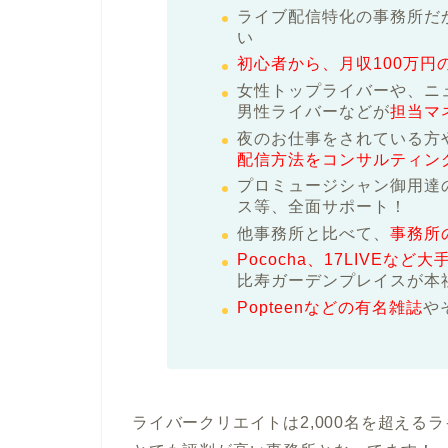
ライブ配信特化の事務所だ
い
初心者から、月収100万円
女性トップライバーや、ニ
男性ライバーなどが
担当マ
夜のお仕事をされている方
配信方法をコンサルティン
プロミュージシャン御用達
ス等、全面サポート！
他事務所と比べて、
事務所
Pococha、17LIVEな
比寿ガーデンプレイスが本
Popteenなどの有名雑誌
や
ライバークリエイトは2,000名を超え