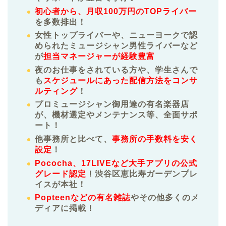
初心者から、月収100万円のTOPライバー
を多数排出！
女性トップライバーや、ニューヨークで認
められたミュージシャン男性ライバーなど
が
担当マネージャーが経験豊富
夜のお仕事をされている方や、学生さんで
も
スケジュールにあった配信方法をコンサ
ルティング
！
プロミュージシャン御用達の有名楽器店
が、機材選定やメンテナンス等、全面サポ
ート！
他事務所と比べて、
事務所の手数料を安く
設定
！
Pococha、17LIVEなど大手アプリの公式
グレード認定
！渋谷区恵比寿ガーデンプレ
イスが本社！
Popteenなどの有名雑誌
やその他多くのメ
ディアに掲載！