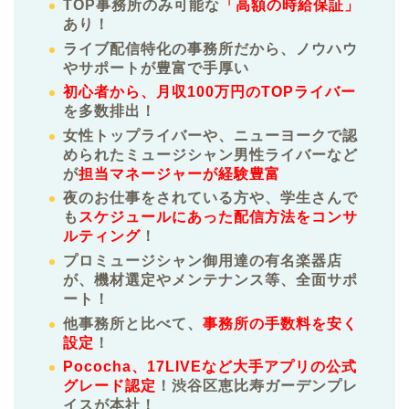
TOP事務所のみ可能な
「高額の時給保証」
あり！
ライブ配信特化の事務所だから、ノウハウ
やサポートが豊富で手厚い
初心者から、月収100万円のTOPライバー
を多数排出！
女性トップライバーや、ニューヨークで認
められたミュージシャン男性ライバーなど
が
担当マネージャーが経験豊富
夜のお仕事をされている方や、学生さんで
も
スケジュールにあった配信方法をコンサ
ルティング
！
プロミュージシャン御用達の有名楽器店
が、機材選定やメンテナンス等、全面サポ
ート！
他事務所と比べて、
事務所の手数料を安く
設定
！
Pococha、17LIVEなど大手アプリの公式
グレード認定
！渋谷区恵比寿ガーデンプレ
イスが本社！