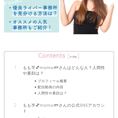
Contents
[
]
hide
もも🍑💕momo🐟さんはどんな人？人間性
や素顔は？
プロフィール概要
配信動画の内容
人間性や素顔は？
もも🍑💕momo🐟さんの公式SNSアカウン
ト