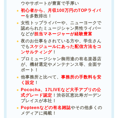
ウやサポートが豊富で手厚い
初心者から、月収100万円のTOPライバ
ー
を多数排出！
女性トップライバーや、ニューヨークで
認められたミュージシャン男性ライバー
などが
担当マネージャーが経験豊富
夜のお仕事をされている方や、学生さん
でも
スケジュールにあった配信方法をコ
ンサルティング
！
プロミュージシャン御用達の有名楽器店
が、機材選定やメンテナンス等、全面サ
ポート！
他事務所と比べて、
事務所の手数料を安
く設定
！
Pococha、17LIVEなど大手アプリの公
式グレード認定
！渋谷区恵比寿ガーデン
プレイスが本社！
Popteenなどの有名雑誌
やその他多くの
メディアに掲載！