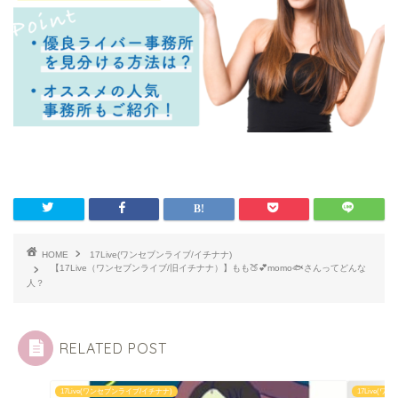
HOME
17Live(ワンセブンライブ/イチナナ)
【17Live（ワンセブンライブ/旧イチナナ）】もも🍑💕momo🐟さんってどんな
人？
RELATED POST
17Live(ワンセブンライブ/イチナナ)
17Live(