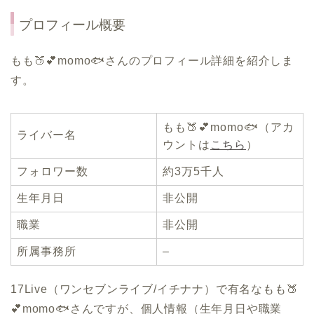
プロフィール概要
もも🍑💕momo🐟さんのプロフィール詳細を紹介しま
す。
もも🍑💕momo🐟（アカ
ライバー名
ウントは
こちら
）
フォロワー数
約3万5千人
生年月日
非公開
職業
非公開
所属事務所
–
17Live（ワンセブンライブ/イチナナ）で有名なもも🍑
💕momo🐟さんですが、個人情報（生年月日や職業