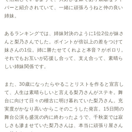
バーと紹介されていて、一緒に頑張ろうねと仲の良い
姉妹。
あるランキングでは、姉妹対決のように1位2位が妹さ
んと梨乃さんでした。ポイントが倍以上の差をつけて
妹さんの1位。姉に勝たせてくれよと本音？がポロリ。
それでもお互いが応援し合って、支え合って、素晴ら
しい姉妹関係です。
また、30歳になったらやることリストを作ると宣言し
て、人生は素晴らしいと言える梨乃さんがステキ。舞
台に向けて日々の稽古に明け暮れていた梨乃さん。充
実度がかなり高いからこそのこうした発言。15日間の
舞台公演も盛況の内に終わったようで、千秋楽では寂
しさも滲ませていた梨乃さんは、本当に頑張り屋さん