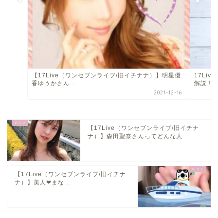
【17Live（ワンセブンライブ/旧イチナナ）】明星優
17Li
香ゆうかさん...
解説！
2021-12-16
【17Live（ワンセブンライブ/旧イチナ
ナ）】森田聖奈さんってどんな人...
【17Live（ワンセブンライブ/旧イチナ
ナ）】美人❤まな...