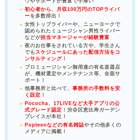
ウやサポートが豊富で手厚い
初心者から、月収100万円のTOPライバ
ー
を多数排出！
女性トップライバーや、ニューヨークで
認められたミュージシャン男性ライバー
などが
担当マネージャーが経験豊富
夜のお仕事をされている方や、学生さん
でも
スケジュールにあった配信方法をコ
ンサルティング
！
プロミュージシャン御用達の有名楽器店
が、機材選定やメンテナンス等、全面サ
ポート！
他事務所と比べて、
事務所の手数料を安
く設定
！
Pococha、17LIVEなど大手アプリの公
式グレード認定
！渋谷区恵比寿ガーデン
プレイスが本社！
Popteenなどの有名雑誌
やその他多くの
メディアに掲載！