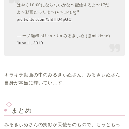
はやく16:00にならないかな〜配信するよ〜17だ
よ〜動画だったよ〜(● ˃̶͈̀ロ˂̶͈́)੭ꠥ⁾⁾
pic.twitter.com/3IdHl04pGC
— 一ノ瀬翠 ʚU・x・Uɞ みるきぃぬ (@milkiene)
June 1, 2019
キラキラ動画の中のみるきぃぬさん。みるきぃぬさん
自身が本当に輝いています。
まとめ
みるきぃぬさんの笑顔が天使そのもので、もっともっ