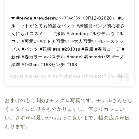
❤︎ #rewde #rewderew ｼﾝﾌﾟﾙﾊﾟﾝﾂ（9R12-02020） #シ
ルエットがとても綺麗なパンツ #綺麗目パンツ初心者さ
んにもオススメ : : : #撮影 #shooting #ルウデルウ #ル
ウデ #可愛い #オトナ可愛い #大人可愛い #レーストッ
プス #パンツ #花柄 #ss #2019ss #春服 #春服コーデ #
新作 #春カラー #パステル #model @mvedrtr59 #一ノ
瀬翠 #163cm #163センチ #163
A post shared by
midori ichinose
(@mvedrtr59milkiene) on
おまけのもう1枚はモノクロ写真です。モデルさんらし
くスタイルの良さも分かりますし、何よりカッコい
い。さすが可愛いからカッコ良いまで、幅の広さが伝
わります。