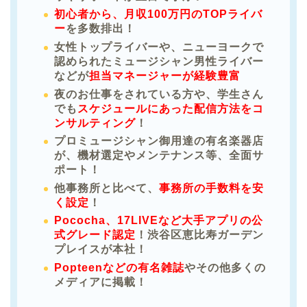
初心者から、月収100万円のTOPライバ
ー
を多数排出！
女性トップライバーや、ニューヨークで
認められたミュージシャン男性ライバー
などが
担当マネージャーが経験豊富
夜のお仕事をされている方や、学生さん
でも
スケジュールにあった配信方法をコ
ンサルティング
！
プロミュージシャン御用達の有名楽器店
が、機材選定やメンテナンス等、全面サ
ポート！
他事務所と比べて、
事務所の手数料を安
く設定
！
Pococha、17LIVEなど大手アプリの公
式グレード認定
！渋谷区恵比寿ガーデン
プレイスが本社！
Popteenなどの有名雑誌
やその他多くの
メディアに掲載！