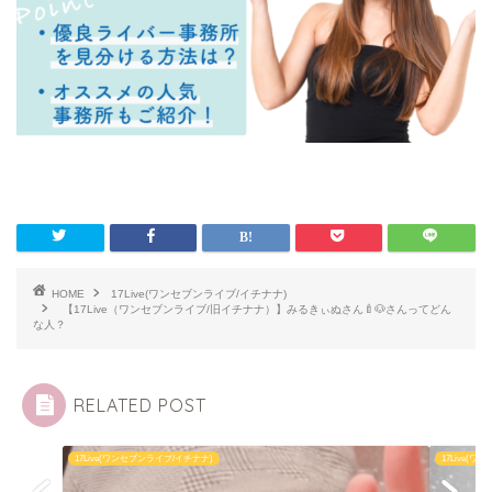
HOME
17Live(ワンセブンライブ/イチナナ)
【17Live（ワンセブンライブ/旧イチナナ）】みるきぃぬさん🍼🐶さんってどん
な人？
RELATED POST
17Live(ワンセブンライブ/イチナナ)
17Live(