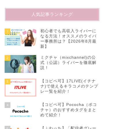
人気記事ランキング
初心者でも高収入ライバーに
1
なる方法！オススメのライバ
ー事務所は？【2026年8月最
新】
ミクチャ（mixchannel)の公
2
式（公認）ライバーを徹底解
説！
【コピペ可】17LIVE(イチナ
3
ナ)で使えるキラコメのテンプ
レ一覧を紹介！
【コピペ可】Pococha（ポコ
4
チャ）のおすすめタグをまと
めて紹介！
【ふわっち】「配信者グレー
5