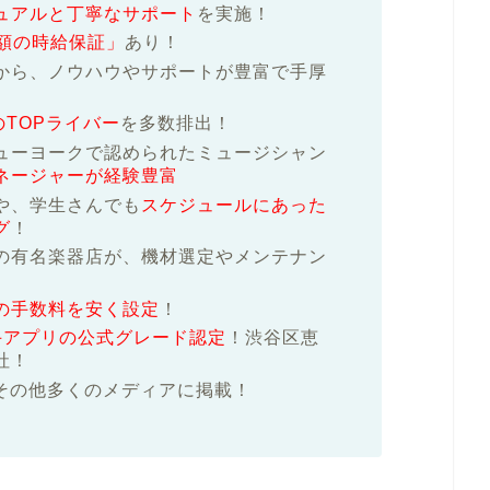
ュアルと丁寧なサポート
を実施！
額の時給保証」
あり！
から、ノウハウやサポートが豊富で手厚
のTOPライバー
を多数排出！
ューヨークで認められたミュージシャン
ネージャーが経験豊富
や、学生さんでも
スケジュールにあった
グ
！
の有名楽器店が、機材選定やメンテナン
の手数料を安く設定
！
ど大手アプリの公式グレード認定
！渋谷区恵
社！
その他多くのメディアに掲載！