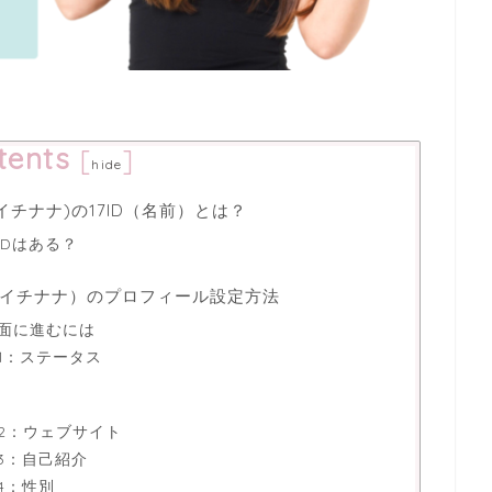
tents
[
]
hide
旧イチナナ)の17ID（名前）とは？
IDはある？
ブ/旧イチナナ）のプロフィール設定方法
面に進むには
1：ステータス
2：ウェブサイト
3：自己紹介
4：性別