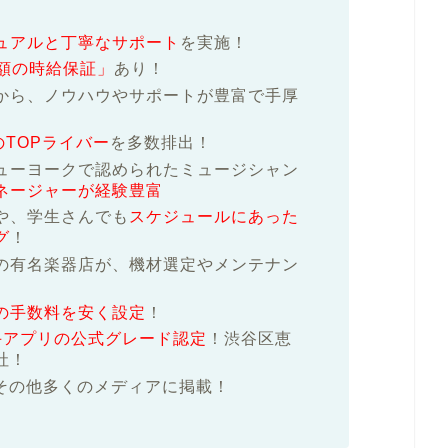
ュアルと丁寧なサポート
を実施！
額の時給保証」
あり！
から、ノウハウやサポートが豊富で手厚
のTOPライバー
を多数排出！
ューヨークで認められたミュージシャン
ネージャーが経験豊富
や、学生さんでも
スケジュールにあった
グ
！
の有名楽器店が、機材選定やメンテナン
の手数料を安く設定
！
ど大手アプリの公式グレード認定
！渋谷区恵
社！
その他多くのメディアに掲載！