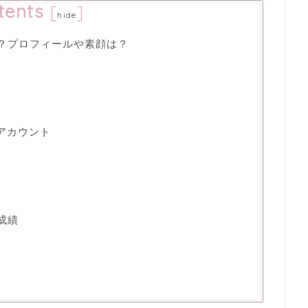
tents
[
]
hide
人？プロフィールや素顔は？
Sアカウント
成績