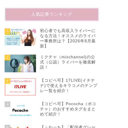
人気記事ランキング
初心者でも高収入ライバーに
1
なる方法！オススメのライバ
ー事務所は？【2026年8月最
新】
ミクチャ（mixchannel)の公
2
式（公認）ライバーを徹底解
説！
【コピペ可】17LIVE(イチナ
3
ナ)で使えるキラコメのテンプ
レ一覧を紹介！
【コピペ可】Pococha（ポコ
4
チャ）のおすすめタグをまと
めて紹介！
【ふわっち】「配信者グレー
5