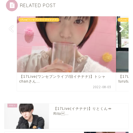
RELATED POST
17Live(ワンセブンライブ/イチナナ)
17Live(
【17Live(ワンセブンライブ/旧イチナナ)】トシャ
【17L
chanさん...
turutu..
2022-08-03
【17Live(イチナナ)】りとくん🥕
Rito...