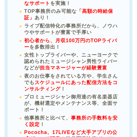
なサポート
を実施！
TOP事務所のみ可能な
「高額の時給保
証」
あり！
ライブ配信特化の事務所だから、ノウハ
ウやサポートが豊富で手厚い
初心者から、月収100万円のTOPライバ
ー
を多数排出！
女性トップライバーや、ニューヨークで
認められたミュージシャン男性ライバー
などが
担当マネージャーが経験豊富
夜のお仕事をされている方や、学生さん
でも
スケジュールにあった配信方法をコ
ンサルティング
！
プロミュージシャン御用達の有名楽器店
が、機材選定やメンテナンス等、全面サ
ポート！
他事務所と比べて、
事務所の手数料を安
く設定
！
Pococha、17LIVEなど大手アプリの公