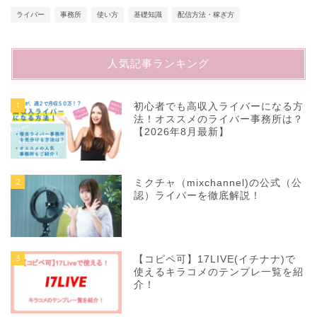
ライバー
事務所
使い方
基礎知識
配信方法・稼ぎ方
人気記事ランキング
1
初心者でも高収入ライバーになる方
法！オススメのライバー事務所は？
【2026年8月最新】
2
ミクチャ（mixchannel)の公式（公
認）ライバーを徹底解説！
3
【コピペ可】17LIVE(イチナナ)で
使えるキラコメのテンプレ一覧を紹
介！