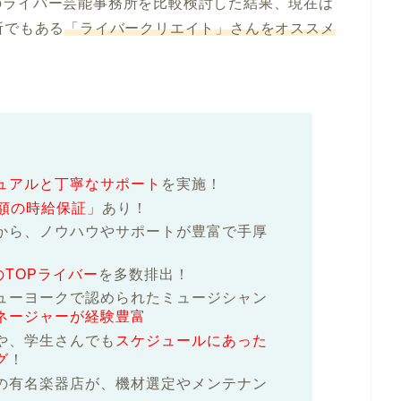
のライバー芸能事務所を比較検討した結果、現在は
務所でもある
「ライバークリエイト」さんをオススメ
ュアルと丁寧なサポート
を実施！
額の時給保証」
あり！
から、ノウハウやサポートが豊富で手厚
のTOPライバー
を多数排出！
ューヨークで認められたミュージシャン
ネージャーが経験豊富
や、学生さんでも
スケジュールにあった
グ
！
の有名楽器店が、機材選定やメンテナン