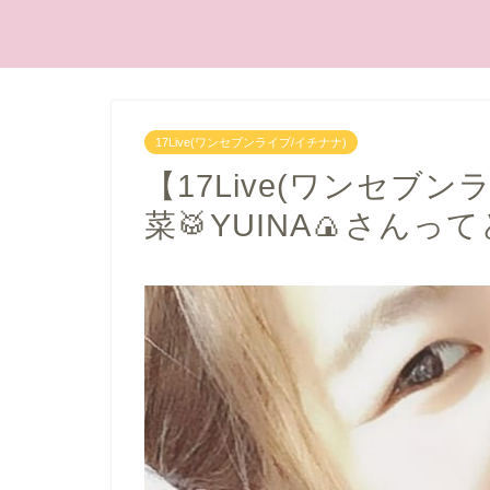
17Live(ワンセブンライブ/イチナナ)
【17Live(ワンセブ
菜🥁YUINA🍙さんっ