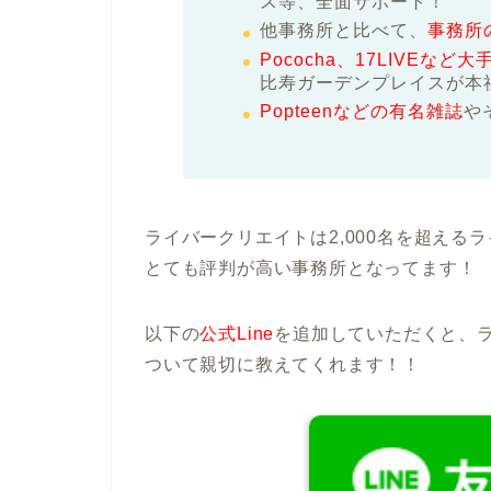
ス等、全面サポート！
他事務所と比べて、
事務所
Pococha、17LIVEな
比寿ガーデンプレイスが本
Popteenなどの有名雑誌
や
ライバークリエイトは2,000名を超え
とても評判が高い事務所となってます！
以下の
公式Line
を追加していただくと、
ついて親切に教えてくれます！！