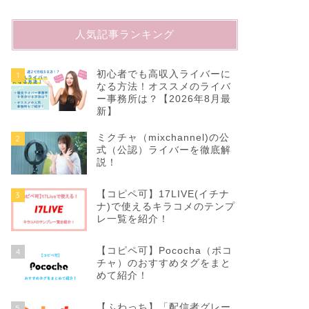
人気記事ランキング
初心者でも高収入ライバーに
1
なる方法！オススメのライバ
ー事務所は？【2026年8月最
新】
ミクチャ（mixchannel)の公
2
式（公認）ライバーを徹底解
説！
【コピペ可】17LIVE(イチナ
3
ナ)で使えるキラコメのテンプ
レ一覧を紹介！
【コピペ可】Pococha（ポコ
4
チャ）のおすすめタグをまと
めて紹介！
【ふわっち】「配信者グレー
5