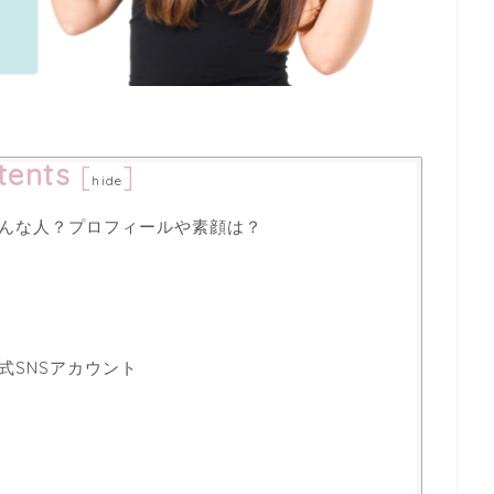
tents
[
]
hide
んはどんな人？プロフィールや素顔は？
公式SNSアカウント