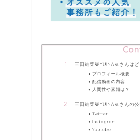
Con
三田結菜🥁YUINA🍙さ
プロフィール概要
配信動画の内容
人間性や素顔は？
三田結菜🥁YUINA🍙さんの
Twitter
Instagram
Youtube