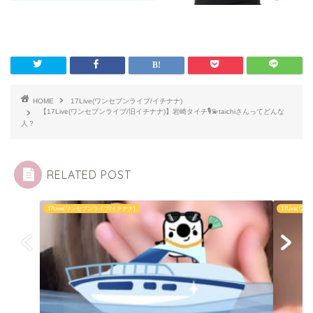
HOME
17Live(ワンセブンライブ/イチナナ)
【17Live(ワンセブンライブ/旧イチナナ)】岩崎タイチ🎙️💫taichiさんってどんな
人？
RELATED POST
17Live(ワンセブンライブ/イチナナ)
17Live(