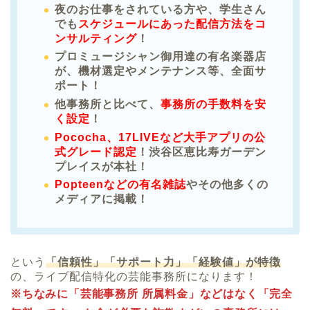
夜のお仕事をされている方や、学生さん
でも
スケジュールにあった配信方法をコ
ンサルティング
！
プロミュージシャン御用達の有名楽器店
が、機材選定やメンテナンス等、全面サ
ポート！
他事務所と比べて、
事務所の手数料を安
く設定
！
Pococha、17LIVEなど大手アプリの公
式グレード認定
！渋谷区恵比寿ガーデン
プレイスが本社！
Popteenなどの有名雑誌
やその他多くの
メディアに掲載！
という
「信頼性」「サポート力」「経験値」が特徴
の、ライブ配信特化の芸能事務所になります！
※ちなみに「芸能事務所 所属料金」などはなく「完全