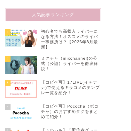
人気記事ランキング
初心者でも高収入ライバーに
1
なる方法！オススメのライバ
ー事務所は？【2026年8月最
新】
ミクチャ（mixchannel)の公
2
式（公認）ライバーを徹底解
説！
【コピペ可】17LIVE(イチナ
3
ナ)で使えるキラコメのテンプ
レ一覧を紹介！
【コピペ可】Pococha（ポコ
4
チャ）のおすすめタグをまと
めて紹介！
【ふわっち】「配信者グレー
5