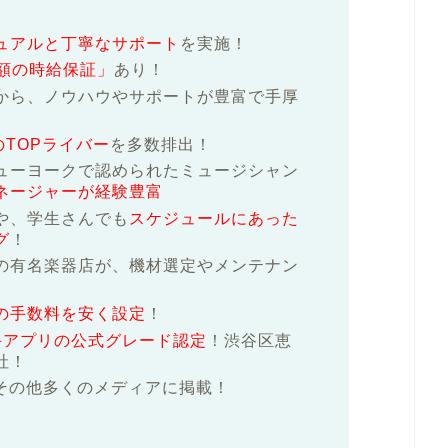
ュアルと丁寧なサポート
を実施！
額の時給保証」
あり！
から、ノウハウやサポートが豊富で手厚
のTOPライバー
を多数排出！
ューヨークで認められたミュージシャン
ネージャーが経験豊富
や、学生さんでも
スケジュールにあった
グ
！
の有名楽器店が、機材選定やメンテナン
の手数料を安く設定
！
ど大手アプリの公式グレード認定
！渋谷区恵
社！
その他多くのメディアに掲載！