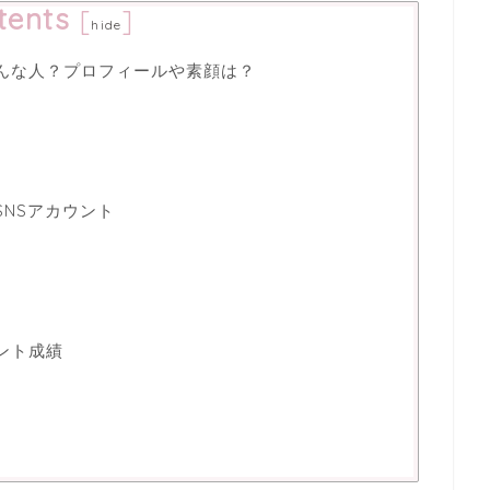
tents
[
]
hide
てどんな人？プロフィールや素顔は？
式SNSアカウント
ベント成績