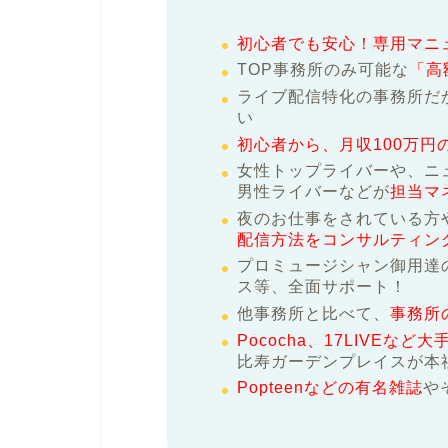
初心者でも安心！専用マニ
TOP事務所のみ可能な
「高
ライブ配信特化の事務所だ
い
初心者から、月収100万円
女性トップライバーや、ニ
男性ライバーなどが
担当マ
夜のお仕事をされている方
配信方法をコンサルティン
プロミュージシャン御用達
ス等、全面サポート！
他事務所と比べて、
事務所
Pococha、17LIVEな
比寿ガーデンプレイスが本
Popteenなどの有名雑誌
や