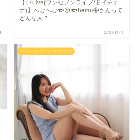
【17Live(ワンセブンライブ/旧イチナ
ナ)】へむへむ🐟☹🐟hemu🤪さんって
どんな人？
1
2021-12-11
17Live(ワンセブンライブ/イチナナ)