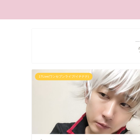
―
17Live(ワンセブンライブ/イチナナ)