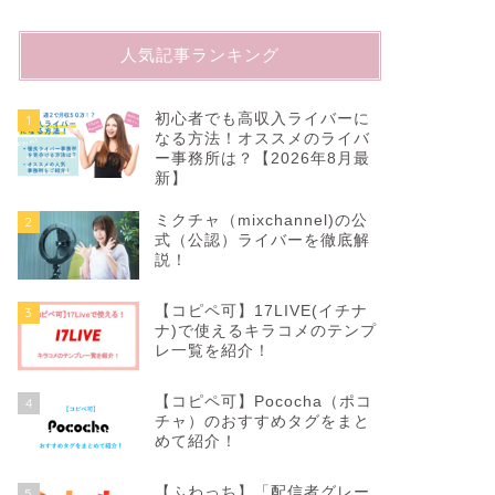
人気記事ランキング
初心者でも高収入ライバーに
1
なる方法！オススメのライバ
ー事務所は？【2026年8月最
新】
ミクチャ（mixchannel)の公
2
式（公認）ライバーを徹底解
説！
【コピペ可】17LIVE(イチナ
3
ナ)で使えるキラコメのテンプ
レ一覧を紹介！
【コピペ可】Pococha（ポコ
4
チャ）のおすすめタグをまと
めて紹介！
【ふわっち】「配信者グレー
5