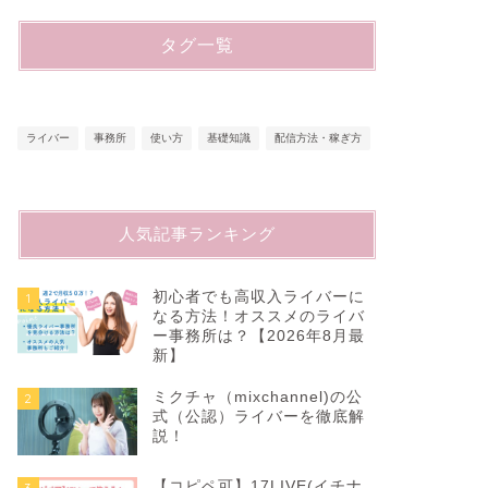
タグ一覧
ライバー
事務所
使い方
基礎知識
配信方法・稼ぎ方
人気記事ランキング
初心者でも高収入ライバーに
1
なる方法！オススメのライバ
ー事務所は？【2026年8月最
新】
ミクチャ（mixchannel)の公
2
式（公認）ライバーを徹底解
説！
【コピペ可】17LIVE(イチナ
3