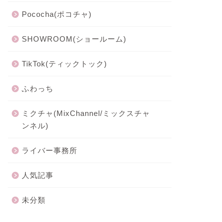
類の一覧を解説！
のおすす
Pococha(ポコチャ)
2022-03-05
SHOWROOM(ショールーム)
ライバー事務所
Pococha(ポコ
TikTok(ティックトック)
ふわっち
ミクチャ(MixChannel/ミックスチャ
ンネル)
ライバー事務所
【独自取材】ライバークリエイト
Pococ
(LiverCreate)の評判、口コミ、実績
全種類を
人気記事
を徹底調査
未分類
2021-12-12