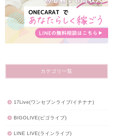
ライバー事務所FMFM（フムフム）
【完全解説
の評判、口コミを解説！
ロイヤル
2022-08-09
カテゴリ一覧
17Live(ワンセブンライブ/イチナナ)
Pococha(ポコ
17Live(ワンセブンライブ/イチナナ)
BIGOLIVE(ビゴライブ)
LINE LIVE(ラインライブ)
17Live (イチナナ) のギフトと全種
【コピペ