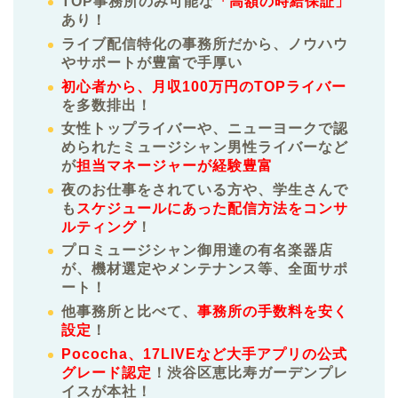
TOP事務所のみ可能な
「高額の時給保証」
あり！
ライブ配信特化の事務所だから、ノウハウ
やサポートが豊富で手厚い
初心者から、月収100万円のTOPライバー
を多数排出！
女性トップライバーや、ニューヨークで認
められたミュージシャン男性ライバーなど
が
担当マネージャーが経験豊富
夜のお仕事をされている方や、学生さんで
も
スケジュールにあった配信方法をコンサ
ルティング
！
プロミュージシャン御用達の有名楽器店
が、機材選定やメンテナンス等、全面サポ
ート！
他事務所と比べて、
事務所の手数料を安く
設定
！
Pococha、17LIVEなど大手アプリの公式
グレード認定
！渋谷区恵比寿ガーデンプレ
イスが本社！