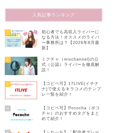
人気記事ランキング
初心者でも高収入ライバーに
1
なる方法！オススメのライバ
ー事務所は？【2026年8月最
新】
ミクチャ（mixchannel)の公
2
式（公認）ライバーを徹底解
説！
【コピペ可】17LIVE(イチナ
3
ナ)で使えるキラコメのテンプ
レ一覧を紹介！
【コピペ可】Pococha（ポコ
4
チャ）のおすすめタグをまと
めて紹介！
【ふわっち】「配信者グレー
5