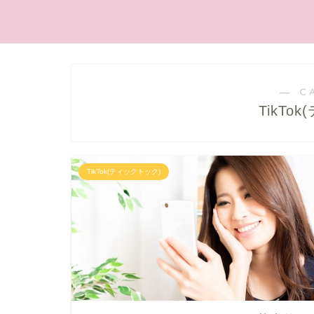
― C
TikTo
TikTok(ティックトック)