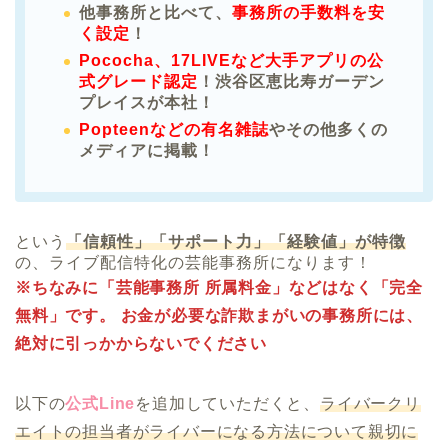
他事務所と比べて、
事務所の手数料を安
く設定
！
Pococha、17LIVEなど大手アプリの公
式グレード認定
！渋谷区恵比寿ガーデン
プレイスが本社！
Popteenなどの有名雑誌
やその他多くの
メディアに掲載！
という
「信頼性」「サポート力」「経験値」が特徴
の、ライブ配信特化の芸能事務所になります！
※ちなみに「芸能事務所 所属料金」などはなく「完全
無料」です。 お金が必要な詐欺まがいの事務所には、
絶対に引っかからないでください
以下の
公式Line
を追加していただくと、
ライバークリ
エイトの担当者がライバーになる方法について親切に