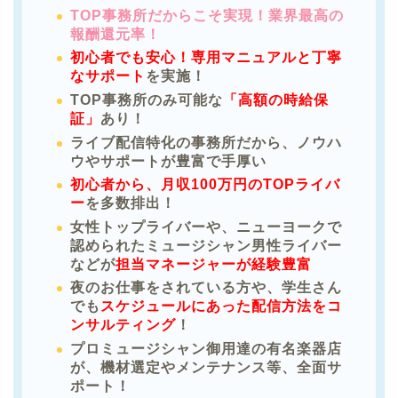
TOP事務所だからこそ実現！業界最高の
報酬還元率！
初心者でも安心！専用マニュアルと丁寧
なサポート
を実施！
TOP事務所のみ可能な
「高額の時給保
証」
あり！
ライブ配信特化の事務所だから、ノウハ
ウやサポートが豊富で手厚い
初心者から、月収100万円のTOPライバ
ー
を多数排出！
女性トップライバーや、ニューヨークで
認められたミュージシャン男性ライバー
などが
担当マネージャーが経験豊富
夜のお仕事をされている方や、学生さん
でも
スケジュールにあった配信方法をコ
ンサルティング
！
プロミュージシャン御用達の有名楽器店
が、機材選定やメンテナンス等、全面サ
ポート！