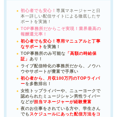
初心者でも安心！
専属マネージャーと日
本一詳しい配信サイトによる徹底したサ
ポートを実施！
TOP事務所だからこそ実現！業界最高の
報酬還元率！
初心者でも安心！専用マニュアルと丁寧
なサポート
を実施！
TOP事務所のみ可能な
「高額の時給保
証」
あり！
ライブ配信特化の事務所だから、ノウハ
ウやサポートが豊富で手厚い
初心者から、月収100万円のTOPライバ
ー
を多数排出！
女性トップライバーや、ニューヨークで
認められたミュージシャン男性ライバー
などが
担当マネージャーが経験豊富
夜のお仕事をされている方や、学生さん
でも
スケジュールにあった配信方法をコ