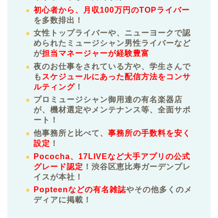
初心者から、月収100万円のTOPライバー
を多数排出！
女性トップライバーや、ニューヨークで認
められたミュージシャン男性ライバーなど
が
担当マネージャーが経験豊富
夜のお仕事をされている方や、学生さんで
も
スケジュールにあった配信方法をコンサ
ルティング
！
プロミュージシャン御用達の有名楽器店
が、機材選定やメンテナンス等、全面サポ
ート！
他事務所と比べて、
事務所の手数料を安く
設定
！
Pococha、17LIVEなど大手アプリの公式
グレード認定
！渋谷区恵比寿ガーデンプレ
イスが本社！
Popteenなどの有名雑誌
やその他多くのメ
ディアに掲載！