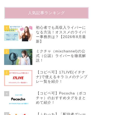
人気記事ランキング
初心者でも高収入ライバーに
1
なる方法！オススメのライバ
ー事務所は？【2026年8月最
新】
ミクチャ（mixchannel)の公
2
式（公認）ライバーを徹底解
説！
【コピペ可】17LIVE(イチナ
3
ナ)で使えるキラコメのテンプ
レ一覧を紹介！
【コピペ可】Pococha（ポコ
4
チャ）のおすすめタグをまと
めて紹介！
【ふわっち】「配信者グレー
5