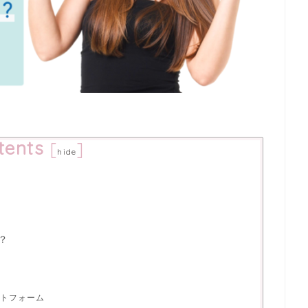
tents
[
]
hide
？
トフォーム