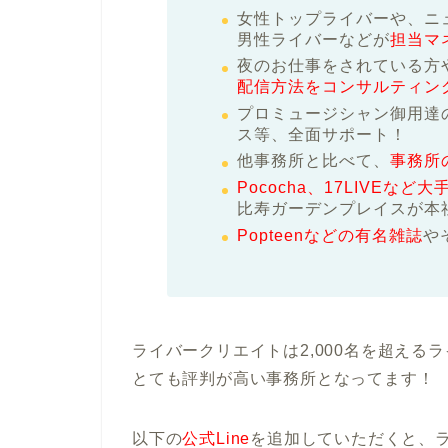
女性トップライバーや、ニ
男性ライバーなどが
担当マ
夜のお仕事をされている方
配信方法をコンサルティン
プロミュージシャン御用達
ス等、全面サポート！
他事務所と比べて、
事務所
Pococha、17LIVEな
比寿ガーデンプレイスが本
Popteenなどの有名雑誌
や
ライバークリエイトは2,000名を超え
とても評判が高い事務所となってます！
以下の
公式Line
を追加していただくと、